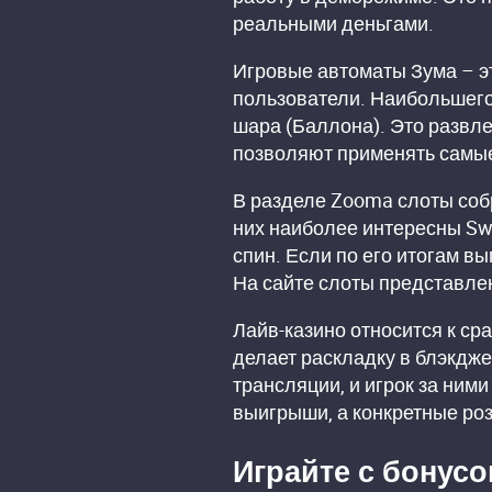
реальными деньгами.
Игровые автоматы Зума – э
пользователи. Наибольшего
шара (Баллона). Это развле
позволяют применять самые
В разделе Zooma слоты со
них наиболее интересны Swe
спин. Если по его итогам 
На сайте слоты представле
Лайв-казино относится к ср
делает раскладку в блэкдже
трансляции, и игрок за ним
выигрыши, а конкретные ро
Играйте с бонусо