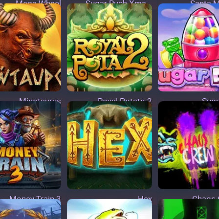
Mega Wheel
Sugar Rush Xma...
Santa
Minotaurus
Royal Potato 2
Suga
Money Train 3
Hex
Chaos 