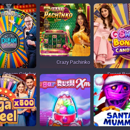
Crazy Pachinko
Dream Catcher
Sweet Bon