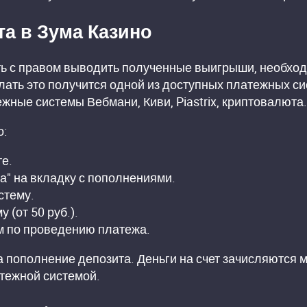
та в Зума Казино
ть с правом выводить полученные выигрыши, необхо
елать это получится одной из доступных платежных си
ежные системы Вебмани, Киви, Piastrix, криптовалюта.
о:
те.
а" на вкладку с пополнениями.
стему.
 (от 50 руб.).
м по проведению платежа.
а пополнение депозита. Деньги на счет зачисляются
тежной системой.