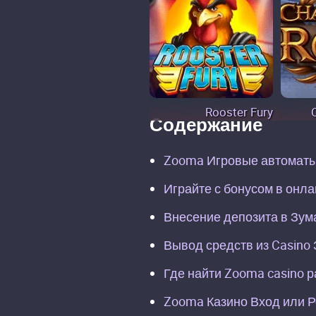
Rooster Fury
Содержание
Zooma Игровые автомат
Играйте с бонусом в онла
Внесение депозита в Зум
Вывод средств из Casino
Где найти Zooma casino 
Zooma Казино Вход или Р