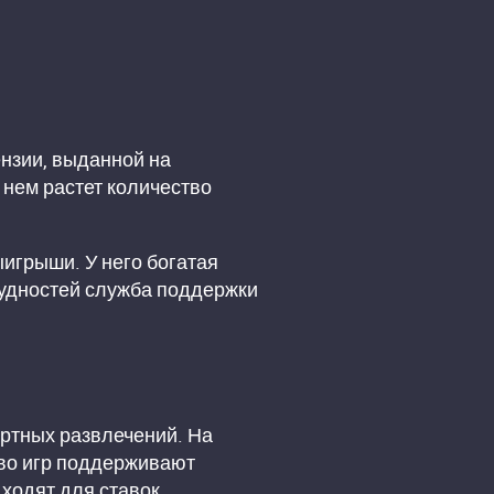
ензии, выданной на
 нем растет количество
игрыши. У него богатая
рудностей служба поддержки
ртных развлечений. На
тво игр поддерживают
дходят для ставок