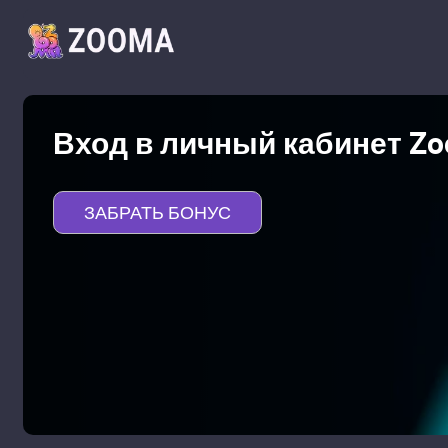
Вход в личный кабинет Zo
ЗАБРАТЬ БОНУС